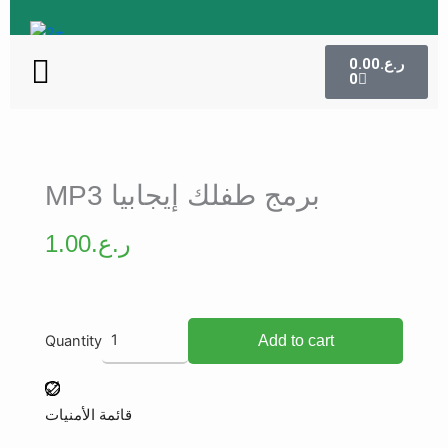
Skip
to
Menu
Cart
content
0.00
ر.ع.
0
MP3 برمج طفلك إيجابيا
1.00
ر.ع.
MP3
Quantity
Add to cart
برمج
طفلك
إيجابيا
قائمة الأمنيات
quantity