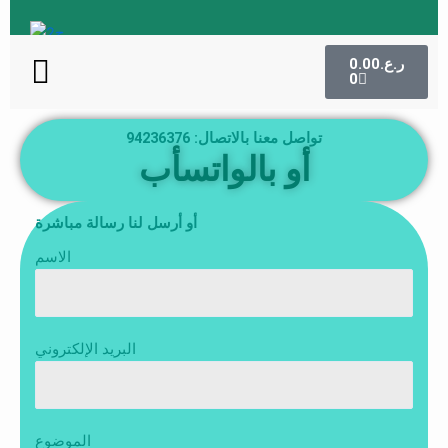
Skip
to
Menu
Cart
content
ر.ع.
0.00
0
تواصل معنا بالاتصال: 94236376
أو بالواتسأب
أو أرسل لنا رسالة مباشرة
الاسم
البريد الإلكتروني
الموضوع